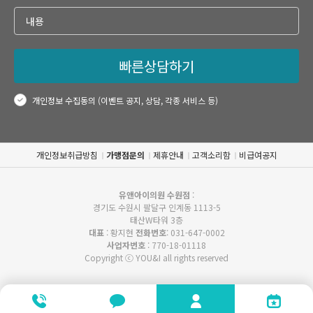
빠른상담하기
개인정보 수집동의 (이벤트 공지, 상담, 각종 서비스 등)
개인정보취급방침
가맹점문의
제휴안내
고객소리함
비급여공지
유앤아이의원 수원점
:
경기도 수원시 팔달구 인계동 1113-5
태산W타워 3층
대표
: 황지현
전화번호
: 031-647-0002
사업자번호
: 770-18-01118
Copyright ⓒ YOU&I all rights reserved