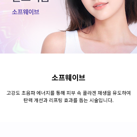
수원점
판교점
광교점
광명점
산본점
부천점
일산점
다산점
김포점
인천검단점
동탄점
평택점
안양점
부평점
안산점
의정부점
시흥배곧점
분당미금점
과천점
하남미사점
화성봉담점
경기광주점
소프웨이브
CHUNGCHEONG-DO
고강도 초음파 에너지를 통해 피부 속 콜라겐 재생을 유도하여
탄력 개선과 리프팅 효과를 돕는 시술입니다.
천안점
대전점
JEOLLA-DO
광주점
목포점