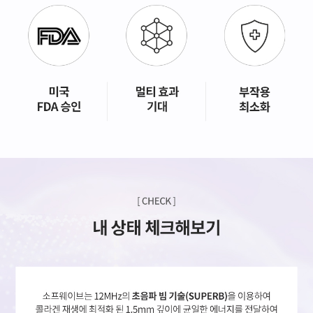
GYEONGSANG-DO
대구점
부산점
창원점