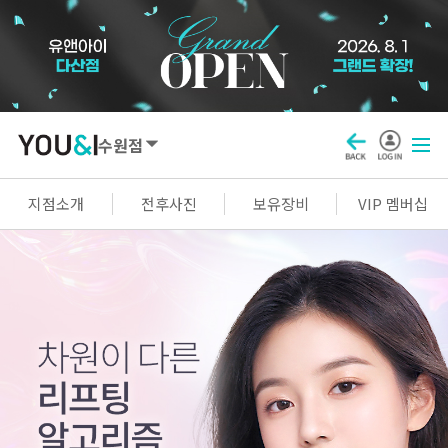
수원점
SEOUL
지점소개
전후사진
보유장비
VIP 멤버십
강남점
선릉점
잠실점
왕십리점
명동점
홍대신촌점
영등포점
마곡점
건대점
구로점
여의도점
천호점
목동점
창동점
GYEONGGI / INCHEON