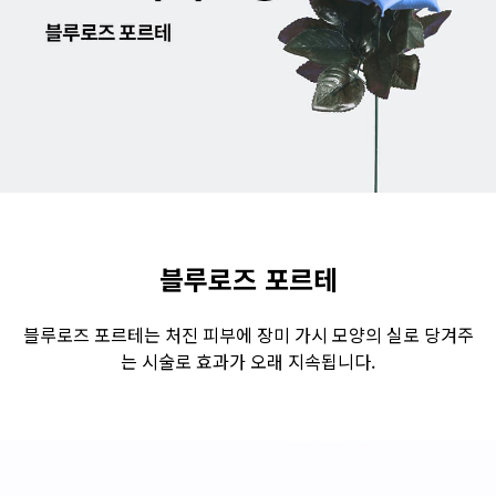
수원점
판교점
광교점
광명점
산본점
부천점
일산점
다산점
김포점
인천검단점
동탄점
평택점
안양점
부평점
안산점
의정부점
시흥배곧점
분당미금점
과천점
하남미사점
화성봉담점
경기광주점
블루로즈 포르테
CHUNGCHEONG-DO
블루로즈 포르테는 처진 피부에 장미 가시 모양의 실로 당겨주
는 시술로 효과가 오래 지속됩니다.
천안점
대전점
JEOLLA-DO
광주점
목포점