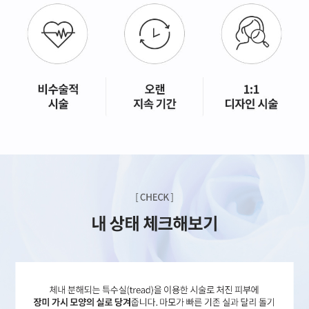
GYEONGSANG-DO
대구점
부산점
창원점