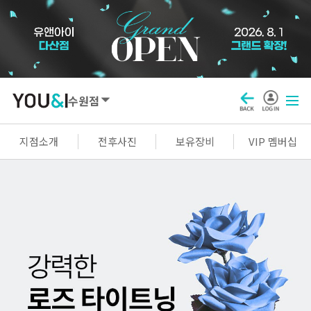
수원점
SEOUL
지점소개
전후사진
보유장비
VIP 멤버십
강남점
선릉점
잠실점
왕십리점
명동점
홍대신촌점
영등포점
마곡점
건대점
구로점
여의도점
천호점
목동점
창동점
GYEONGGI / INCHEON