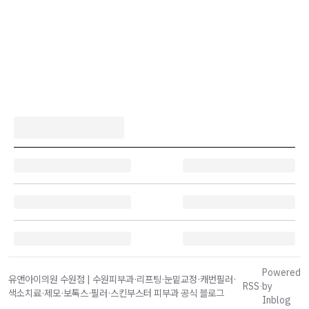
Powered
유앤아이의원 수원점 | 수원피부과·리프팅·눈밑교정·캐번필러·
RSS
·
by
색소치료·제모·보톡스·필러·스킨부스터 피부과 공식 블로그
Inblog