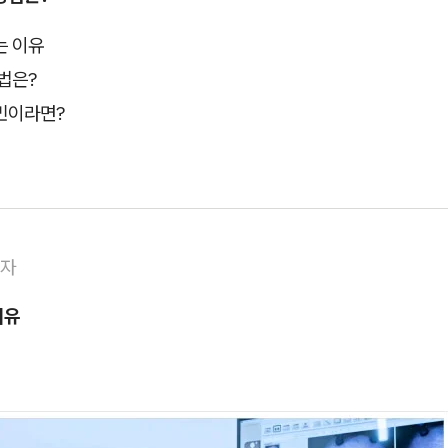
는 이유
법은?
민이라면?
텐자
이유