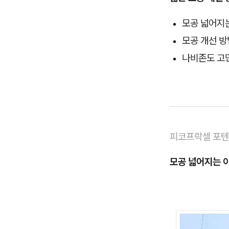
모공 넓어지
모공 개선 방
나비존도 고
피코프락셀 포
모공 넓어지는 