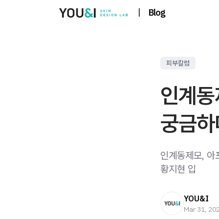
|
Blog
피부칼럼
인계동
궁금하
인계동제모, 아
황지현 입
YOU&I
Mar 31, 20