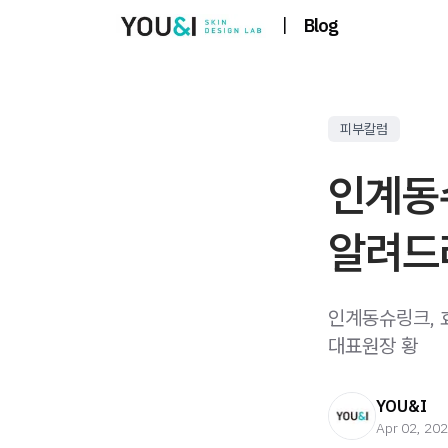
|
Blog
피부칼럼
인계동
알려드
인계동슈링크, 
대표원장 황
YOU&I
Apr 02, 20