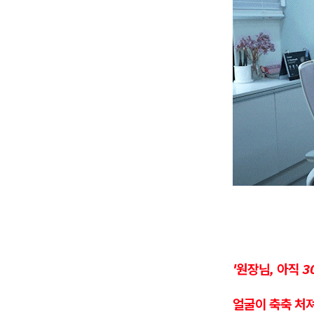
'원장님, 아직 
얼굴이 축축 처져