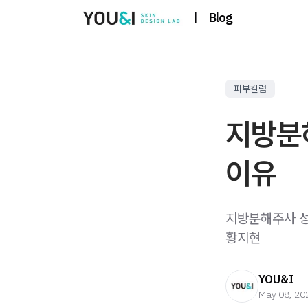
|
Blog
피부칼럼
지방분해
이유
지방분해주사 성
황지현
YOU&I
May 08, 20