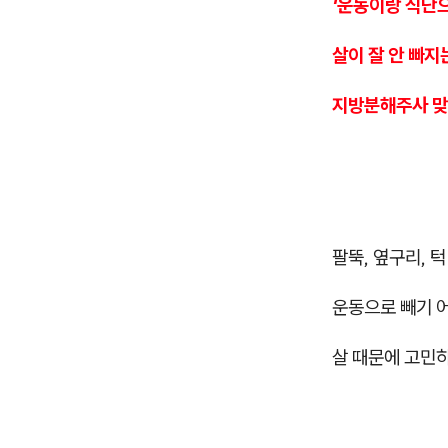
'운동이랑 식단
살이 잘 안 빠지
지방분해주사 맞
팔뚝, 옆구리, 
운동으로 빼기 
살 때문에 고민