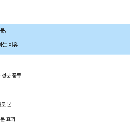
분,
하는 이유
 성분 종류
과로 본
분 효과