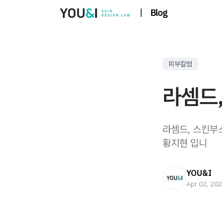
|
Blog
피부칼럼
라셈드,
라셈드, 스킨부
황지현 입니
YOU&I
Apr 02, 20