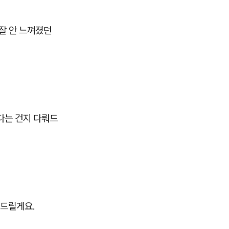
잘 안 느껴졌던
다는 건지 다뤄드
려드릴게요.