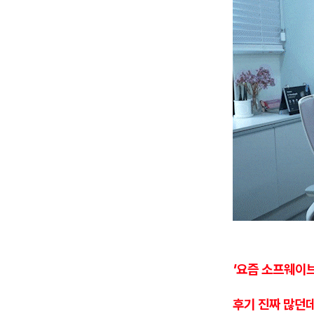
'요즘 소프웨이
후기 진짜 많던데