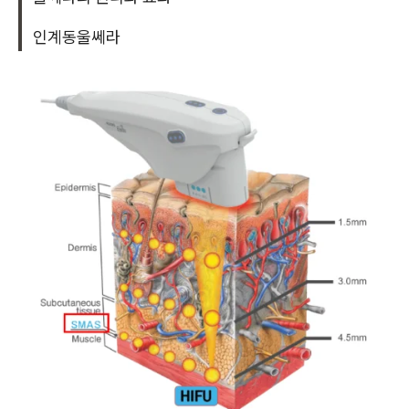
인계동울쎄라